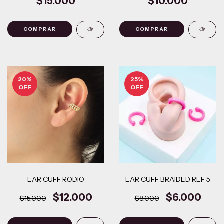
$15.000
$10.000
COMPRAR
20
%
25
%
OFF
OFF
EAR CUFF RODIO
EAR CUFF BRAIDED REF 5
$12.000
$6.000
$15.000
$8.000