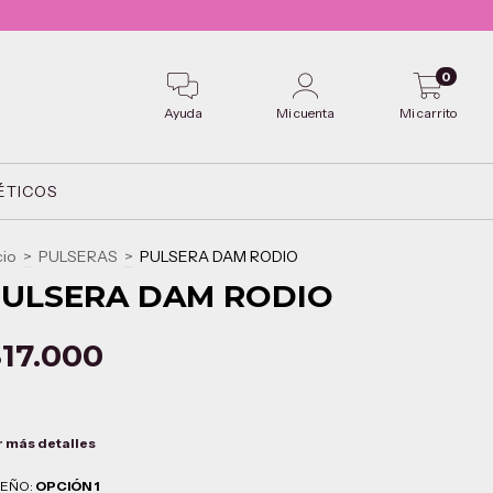
0
Ayuda
Mi cuenta
Mi carrito
ÉTICOS
cio
>
PULSERAS
>
PULSERA DAM RODIO
ULSERA DAM RODIO
17.000
r más detalles
SEÑO:
OPCIÓN 1