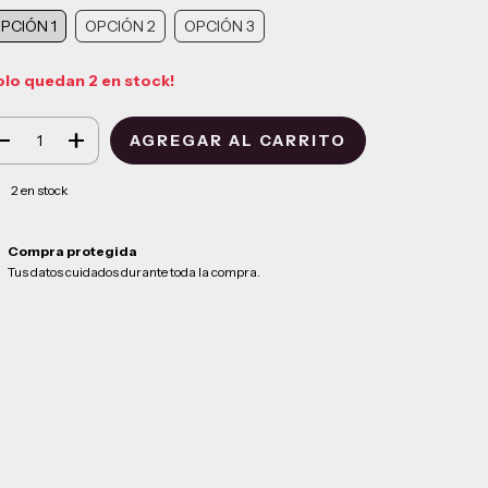
PCIÓN 1
OPCIÓN 2
OPCIÓN 3
olo quedan
2
en stock!
2
en stock
Compra protegida
Tus datos cuidados durante toda la compra.