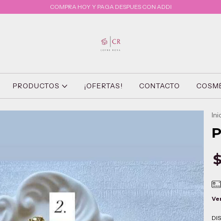
COMPRA HOY Y PAGA DESPUES CON ADDI
PRODUCTOS
¡OFERTAS!
CONTACTO
COSM
Ini
P
$
Ve
DI