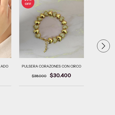
OFF
EADO
PULSERA CORAZONES CON CIRCO
PULSERA T
MO
$30.400
$38.000