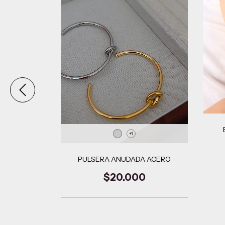
SA - FLOR
+1
D
0
PULSERA ANUDADA ACERO
$20.000